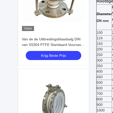
Hoofdge
Diameter
DN mm
Video
100
124
Van de de Uitbreidingsblaasbalg DIN
150
van SS304 PTFE Standaard Vuurvaste
200
de Voerings Rubber Hoge Smering
250
Krijg Beste Prijs
300
350
400
450
500
600
700
800
900
1000