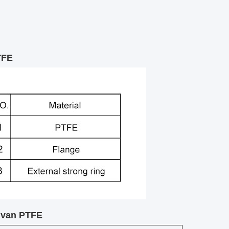
TFE
g van PTFE