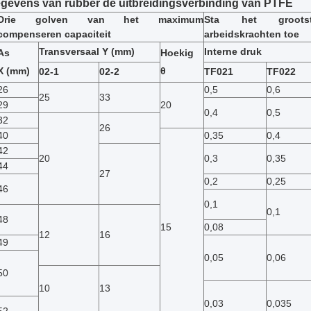
gevens van
rubber de uitbreidingsverbinding van PTFE
Drie golven van het maximum
Sta het groots
compenseren capaciteit
arbeidskrachten toe
Transversaal Y (mm)
Interne druk
As
Hoekig
X (mm)
θ
02-1
02-2
TF021
TF022
26
0,5
0,6
25
33
29
20
0,4
0,5
32
26
40
0,35
0,4
42
20
0,3
0,35
44
27
0,2
0,25
46
0,1
0,1
48
15
0,08
12
16
49
0,05
0,06
50
10
13
0,03
0,035