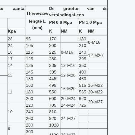
te aantal
De grootte
van
de
Threewave
verbindingsflens
lengte
L
PN 0,6 Mpa
PN 1,0 Mpa
(mm)
Kpa
K
NM
K
NM
28
95
170
180
8-M16
24
105
200
210
18
115
225
8-M16
240
12-M20
17
125
280
295
14
135
335
12-M16
350
145
395
400
13
12-M20
150
445
460
160
495
515
16-M22
16-M20
11
180
550
565
20-M22
200
600
20-M24
620
20-M27
220
705
24-M24
725
10
240
810
260
920
24-M27
280
1020
9
300