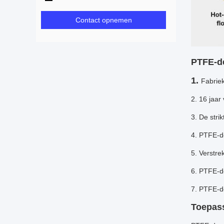
Contact opnemen
PTFE-de
1.
Fabriek
2. 16 jaar
3. De strik
4. PTFE-de
5. Verstre
6. PTFE-de
7. PTFE-de
Toepass