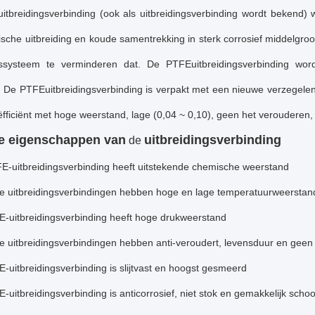
tbreidingsverbinding (ook als uitbreidingsverbinding wordt bekend) wo
sche uitbreiding en koude samentrekking in sterk corrosief middelgroo
ngssysteem te verminderen dat. De PTFEuitbreidingsverbinding wo
g. De PTFEuitbreidingsverbinding is verpakt met een nieuwe verzegelen
ëfficiënt met hoge weerstand, lage (0,04 ~ 0,10), geen het verouderen,
e
eigenschappen
van
uitbreidingsverbinding
de
E-uitbreidingsverbinding heeft uitstekende chemische weerstand
e uitbreidingsverbindingen hebben hoge en lage temperatuurweerstand
E-uitbreidingsverbinding heeft hoge drukweerstand
e uitbreidingsverbindingen hebben anti-veroudert, levensduur en gee
-uitbreidingsverbinding is slijtvast en hoogst gesmeerd
-uitbreidingsverbinding is anticorrosief, niet stok en gemakkelijk sch