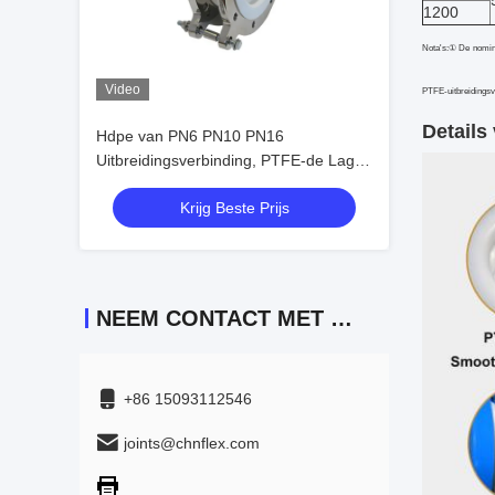
1200
Nota's:① De nominal
Video
PTFE-uitbreidingsv
Details
Hdpe van PN6 PN10 PN16
Uitbreidingsverbinding, PTFE-de Lage
Coëfficiënt van de
Krijg Beste Prijs
Uitbreidingsblaasbalg
NEEM CONTACT MET ONS OP
+86 15093112546
joints@chnflex.com