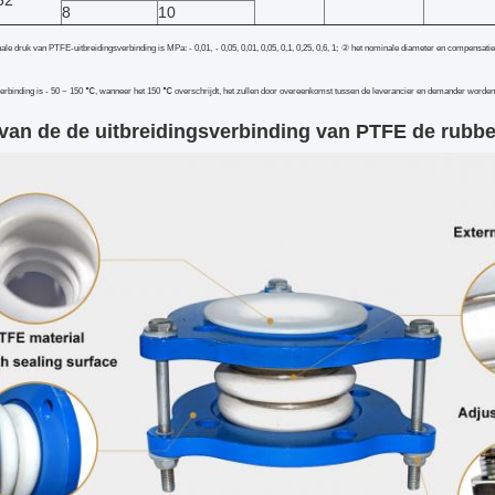
52
8
10
e druk van PTFE-uitbreidingsverbinding is MPa: - 0,01, - 0,05, 0,01, 0,05, 0,1, 0,25, 0,6, 1; ② het nominale diameter en compensat
erbinding is - 50 ~ 150 ℃, wanneer het 150 ℃ overschrijdt, het zullen door overeenkomst tussen de leverancier en demander worden
 van de de uitbreidingsverbinding van PTFE de rubbe