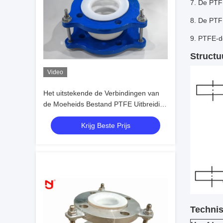
7. De PTFE
8. De PTFE
9. PTFE-de
Structu
Video
Het uitstekende de Verbindingen van
de Moeheids Bestand PTFE Uitbreiding
Anti Verouderen met Ce-Certificaat
Krijg Beste Prijs
Technis