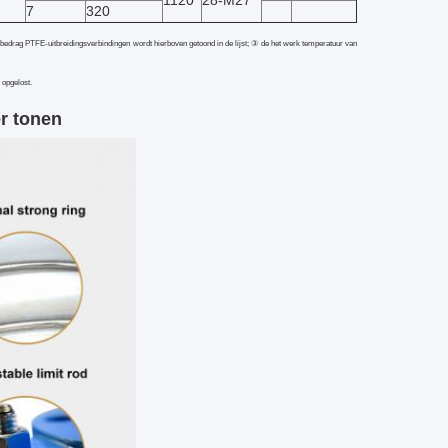
1120
28-M27
7
320
iebedrag PTFE-uitbreidingsverbindingen wordt hierboven getoond in de lijst; ③ de het werk temperatuur van
 opgelost.
r tonen