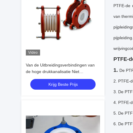
PTFE-de ui
van thermi
pijpleidi
pijpleidin
wrijvingco
Video
PTFE-d
Van de Uitbreidingsverbindingen van
1.
De PTF
de hoge drukkanalisatie Niet
absorberend het Weerbewijs voor
2. PTFE-d
Krijg Beste Prijs
Olieindustrie
3. De PTF
4. PTFE-d
5. De PTFE
6. De PTFE