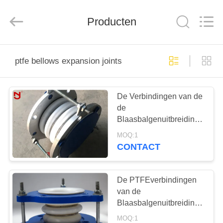
2026
Shanghai
Songjiang
Producten
Jingning
Shock
Absorber
Co.,Ltd..
All
HUIS
Rights
Reserved.
ptfe bellows expansion joints
PRODUCTEN
De Verbindingen van de
de
VR-
Blaasbalgenuitbreiding
SHOW
van Stok niet Ptfe Golf
MOQ:1
met ANSI van DIN BS
CONTACT
Flens
ONGEVEER
ONS
De PTFEverbindingen
van de
Blaasbalgenuitbreiding
FABRIEKSREIS
voor Chemische Pijpen
MOQ:1