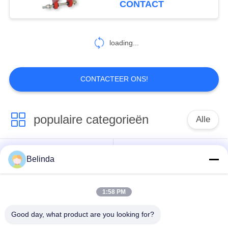
CONTACT
Witte Lage Wrijving
loading...
CONTACTEER ONS!
populaire categorieën
Alle
De enige verbinding
Belinda
Ingepaste
van de gebied
Uitbreidingsverbinding
rubberuitbreiding
1:58 PM
De dubbele
Good day, what product are you looking for?
epdm
Verbinding van de