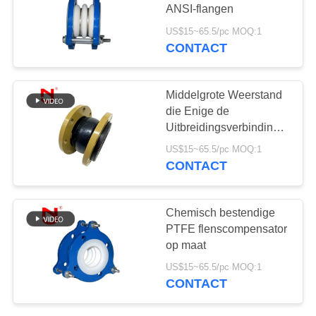
PRIVACYBELEID
ANSI-flangen
US$15~65.5/pc MOQ:1
CONTACT
Middelgrote Weerstand
die Enige de
Uitbreidingsverbinding
van Gebiedblaasbalgen
US$15~65.5/pc MOQ:1
met Weerbestendigheid
CONTACT
gieten
Chemisch bestendige
PTFE flenscompensator
op maat
US$15~65.5/pc MOQ:1
CONTACT