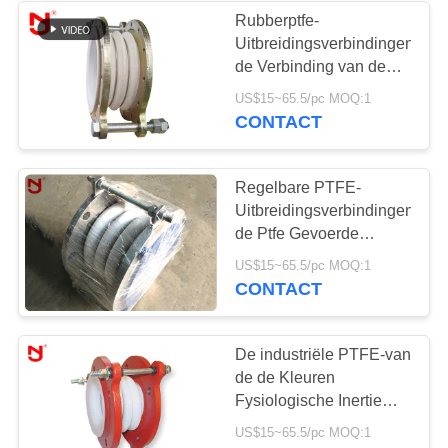
Rubberptfe-
Uitbreidingsverbindingen,
de Verbinding van de
Pijpuitbreiding met
US$15~65.5/pc MOQ:1
Kromgetrokken
CONTACT
Metaalschakelaars
Regelbare PTFE-
Uitbreidingsverbindingen,
de Ptfe Gevoerde
Trekstang van het
US$15~65.5/pc MOQ:1
BlaasbalgenKoolstofstaal
CONTACT
De industriële PTFE-van
de de Kleuren
Fysiologische Inertie
van
US$15~65.5/pc MOQ:1
Uitbreidingsverbindingen