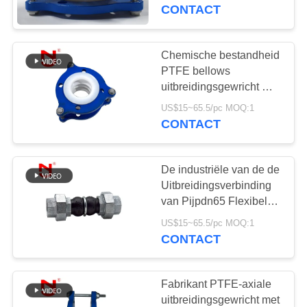
met ANSI Geboorde
CONTACT
Flens
KWALITEITSCONTROLE
Chemische bestandheid
CONTACTEER
PTFE bellows
ONS
uitbreidingsgewricht met
roestvrijstalen flens
US$15~65.5/pc MOQ:1
CONTACT
NIEUWS
De industriële van de de
VERZOEK
Uitbreidingsverbinding
OM EEN
van Pijpdn65 Flexibele
Blaasbalgen
CITAAT
US$15~65.5/pc MOQ:1
Geschroefte Unie
CONTACT
SITEMAP
Fabrikant PTFE-axiale
uitbreidingsgewricht met