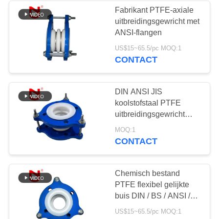
Fabrikant PTFE-axiale
uitbreidingsgewricht met
34
ANSI-flangen
Verminderde
US$15~65.5/pc MOQ:1
CONTACT
Rubberuitbreidingsverbi
DIN ANSI JIS
koolstofstaal PTFE
uitbreidingsgewricht
gemakkelijk te
36
MOQ:1
installeren
CONTACT
PTFE-
Uitbreidingsverbindinge
Chemisch bestand
PTFE flexibel gelijkte
buis DIN / BS / ANSI /
JIS flensnorm
US$15~65.5/pc MOQ:1