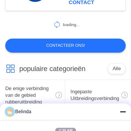
CONTACT
43
Pijp die Verbinding
loading...
ontmantelen
CONTACTEER ONS!
populaire categorieën
Alle
79
De Verbinding van
De enige verbinding
Ingepaste
de metaaluitbreiding
van de gebied
Uitbreidingsverbinding
rubberuitbreiding
Belinda
De dubbele
epdm
Verbinding van de
2:30 AM