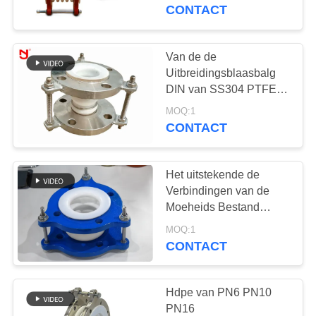
absorberend het
CONTACT
Weerbewijs voor
KWALITEITSCONTROLE
Olieindustrie
Van de de
33
CONTACTEER
Uitbreidingsblaasbalg
epdm
ONS
DIN van SS304 PTFE
Standaard Vuurvaste de
rubberuitbreidingsverbi
MOQ:1
Voerings Rubber Hoge
CONTACT
NIEUWS
Smering
Het uitstekende de
VERZOEK
Verbindingen van de
OM EEN
Moeheids Bestand
36
PTFE Uitbreiding Anti
CITAAT
MOQ:1
De dubbele
Verouderen met Ce-
CONTACT
Certificaat
Verbinding van de
SITEMAP
Hdpe van PN6 PN10
Gebied
PN16