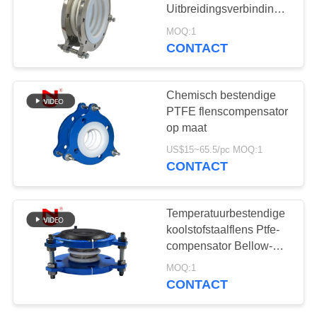
PRIVACYBELEID
Rubberuitbreiding
Uitbreidingsverbinding,
PTFE-de Lage
MOQ:1
Coëfficiënt van de
CONTACT
27
Uitbreidingsblaasbalg
De klep van de
Chemisch bestendige
vogelbekdiercontrole
PTFE flenscompensator
op maat
US$15~65.5/pc MOQ:1
CONTACT
70
Temperatuurbestendige
Metaal Gevlechte
koolstofstaalflens Ptfe-
compensator Bellow-
Slang
verbinding / Ptfe-
MOQ:1
golflangverbinding
CONTACT