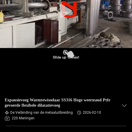
KWALITEITSCONTROLE
CONTACTEER
ONS
NIEUWS
VERZOEK
OM EEN
CITAAT
Expansievoeg Warmtewisselaar SS316 Hoge weerstand Ptfe
gevoerde flexibele dilatatievoeg
SITEMAP
De Verbinding van de metaaluitbreiding
2026-02-10
220 Meningen