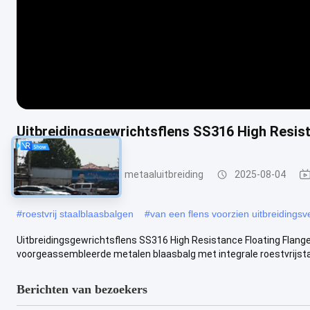
Uitbreidingsgewrichtsflens SS316 High Resis
De Verbinding van de metaaluitbreiding
2025-08-04
#
roestvrij staalblaasbalgen
#
van een flens voorzien uitbreidingsv
Uitbreidingsgewrichtsflens SS316 High Resistance Floating Flange
voorgeassembleerde metalen blaasbalg met integrale roestvrijstal
Berichten van bezoekers