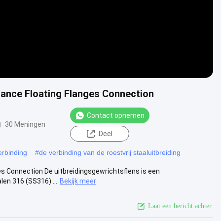
tance Floating Flanges Connection
Contact opnemen
30 Meningen
Deel
erbinding
#
de verbinding van de roestvrij staaluitbreiding
s Connection De uitbreidingsgewrichtsflens is een
en 316 (SS316) ...
Bekijk meer
Laat een bericht achter.