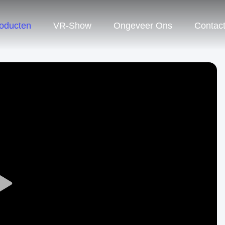
oducten
VR-Show
Ongeveer Ons
Contac
Play
Video