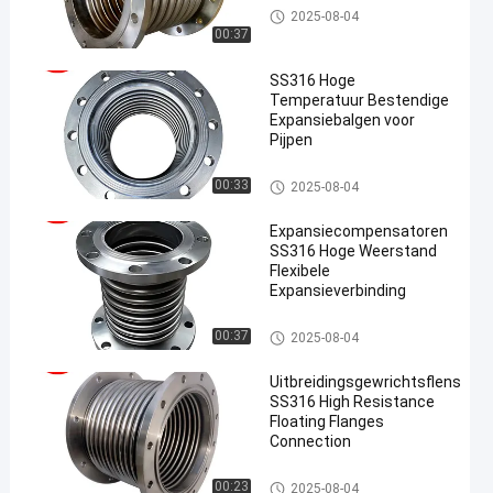
De Verbinding van de metaalui
2025-08-04
tbreiding
00:37
SS316 Hoge
Temperatuur Bestendige
Expansiebalgen voor
Pijpen
De Verbinding van de metaalui
00:33
2025-08-04
tbreiding
Expansiecompensatoren
SS316 Hoge Weerstand
Flexibele
Expansieverbinding
De Verbinding van de metaalui
00:37
2025-08-04
tbreiding
Uitbreidingsgewrichtsflens
SS316 High Resistance
Floating Flanges
Connection
De Verbinding van de metaaluit
00:23
2025-08-04