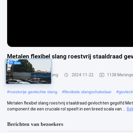
Metalen flexibel slang roestvrij staaldraad g
Metaal Gevlechte Slang
2024-11-22
1138 Mening
#
roestvrije gevlechte slang
#
flexibele slangschakelaar
#
gevlech
Metalen flexibel slang roestvrij staaldraad gevlochten gegolfd Meta
component die een cruciale rol speelt in een breed scala van ...
Bek
Berichten van bezoekers