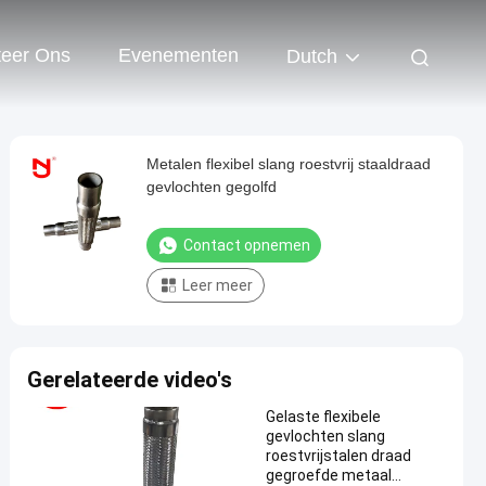
teer Ons
Evenementen
Dutch
Metalen flexibel slang roestvrij staaldraad
gevlochten gegolfd
Contact opnemen
Leer meer
Gerelateerde video's
Gelaste flexibele
gevlochten slang
roestvrijstalen draad
gegroefde metaal