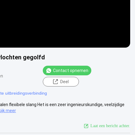
evlochten gegolfd
Contact opnemen
en
Deel
te uitbreidingsverbinding
len flexibele slang Het is een zeer ingenieurskundige, veelzijdige
ijk meer
Laat een bericht achter.