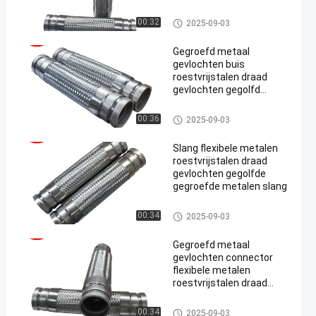
gevlochten slang
Metaal Gevlechte Slang
00:32
2025-09-03
Gegroefd metaal
gevlochten buis
roestvrijstalen draad
gevlochten gegolfd
gegolfd
Metaal Gevlechte Slang
00:36
2025-09-03
Slang flexibele metalen
roestvrijstalen draad
gevlochten gegolfde
gegroefde metalen slang
Metaal Gevlechte Slang
00:34
2025-09-03
Gegroefd metaal
gevlochten connector
flexibele metalen
roestvrijstalen draad
gevlochten gegolfd met
golf
Metaal Gevlechte Slang
00:34
2025-09-03