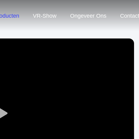
oducten
VR-Show
Ongeveer Ons
Contac
Play
Video