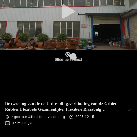
KWALITEITSCONTROLE
CONTACTEER
ONS
NIEUWS
VERZOEK
OM EEN
CITAAT
De tweeling van de de Uitbreidingsverbinding van de Gebied
Rubber Flexibele Gezamenlijke, Flexibele Blaasbalg
Vrouwelijke Verbinding
SITEMAP
Ingepaste Uitbreidingsverbinding
2025-12-15
53 Meningen