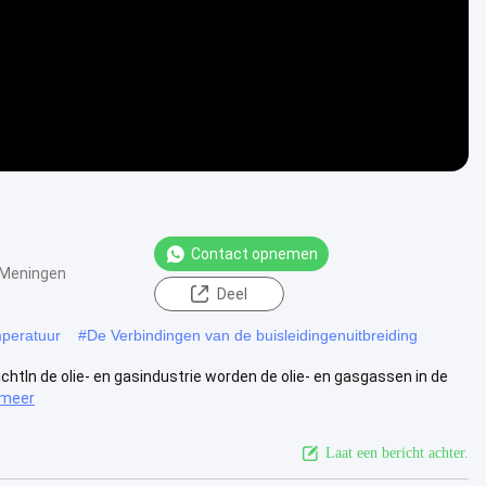
Contact opnemen
 Meningen
Deel
mperatuur
#
De Verbindingen van de buisleidingenuitbreiding
chtIn de olie- en gasindustrie worden de olie- en gasgassen in de
 meer
Laat een bericht achter.