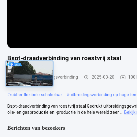
Bspt-draadverbinding van roestvrij staal
Ingepaste Uitbreidingsverbinding
2025-03-20
100
#
rubber flexibele schakelaar
#
uitbreidingsverbinding op hoge te
Bspt-draadverbinding van roestvrij staal Gedrukt uitbreidingsgewri
olie- en gasproductie en -productie in de hele wereld zeer ...
Bekijk
Berichten van bezoekers