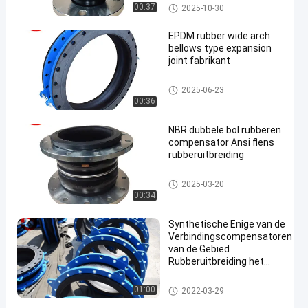
De dubbele Verbinding van de
00:37
2025-10-30
Gebied Rubberuitbreiding
EPDM rubber wide arch
bellows type expansion
joint fabrikant
epdm rubberuitbreidingsverbin
2025-06-23
ding
00:36
NBR dubbele bol rubberen
compensator Ansi flens
rubberuitbreiding
De dubbele Verbinding van de
2025-03-20
Gebied Rubberuitbreiding
00:34
Synthetische Enige van de
Verbindingscompensatoren
van de Gebied
Rubberuitbreiding het
Metaalversterking
De enige verbinding van de gebie
01:00
2022-03-29
d rubberuitbreiding