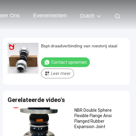
teer Ons
Evenementen
Dutch
Bspt-draadverbinding van roestvrij staal
Contact opnemen
Leer meer
Gerelateerde video's
NBR Double Sphere
Flexible Flange Ansi
Flanged Rubber
Expansion Joint