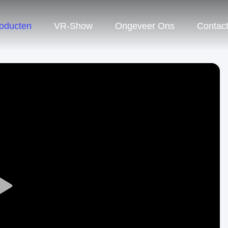
oducten
VR-Show
Ongeveer Ons
Contac
Play
Video