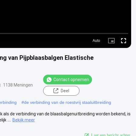
Auto
Picture-
Fullscre
in-
Picture
ing van Pijpblaasbalgen Elastische
Contact opnemen
1138 Meningen
Deel
erbinding
#
de verbinding van de roestvrij staaluitbreiding
k als de verbinding van de blaasbalgenuitbreiding worden bekend, is
k ....
Bekijk meer
Laat een bericht achter.