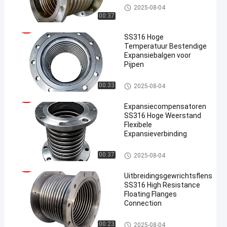
De Verbinding van de metaalui
2025-08-04
tbreiding
00:37
SS316 Hoge
Temperatuur Bestendige
Expansiebalgen voor
Pijpen
en
De Verbinding van de metaalui
00:33
2025-08-04
tbreiding
Expansiecompensatoren
SS316 Hoge Weerstand
Flexibele
Expansieverbinding
De Verbinding van de metaalui
00:37
2025-08-04
tbreiding
Uitbreidingsgewrichtsflens
SS316 High Resistance
Floating Flanges
Connection
De Verbinding van de metaaluit
00:23
2025-08-04