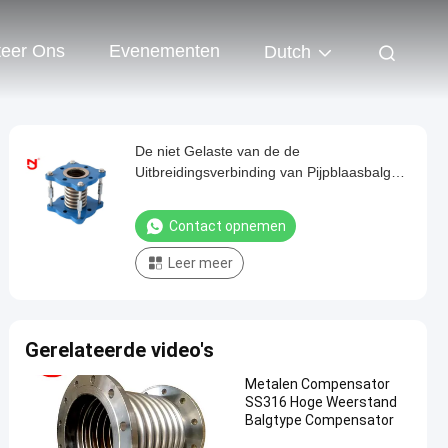
teer Ons
Evenementen
Dutch
De niet Gelaste van de de
Uitbreidingsverbinding van Pijpblaasbalgen
Elastische Compensatie met Regelstaven
Contact opnemen
Leer meer
Gerelateerde video's
Metalen Compensator
SS316 Hoge Weerstand
Balgtype Compensator