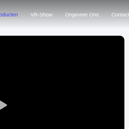
oducten
VR-Show
Ongeveer Ons
Contac
Play
Video