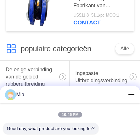
Fabrikant van
geflensde rubberen
US$11.8~51.1/pc MOQ:1
balgen
CONTACT
populaire categorieën
Alle
De enige verbinding
Ingepaste
van de gebied
Uitbreidingsverbinding
rubberuitbreiding
Mia
De dubbele
epdm
Verbinding van de
10:46 PM
rubberuitbreidingsverbinding
Gebied
Rubberuitbreiding
Good day, what product are you looking for?