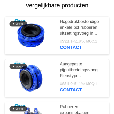
PRIVACYBELEID
vergelijkbare producten
Hogedrukbestendige
enkele bol rubberen
uitzettingsvoeg in
aangepast leidingwerk
US$11.1~51.8/pc MOQ:1
CONTACT
Aangepaste
pijpuitbreidingsvoeg
Flenstype
roestvrijstalen flexibele
US$11.9~51.1/pc MOQ:1
verbinding
CONTACT
Rubberen
expansiebalgen