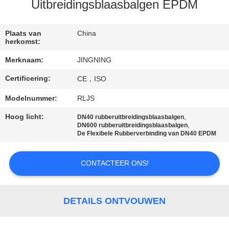
Uitbreidingsblaasbalgen EPDM
KWALITEITSCONTROLE
Plaats van
China
herkomst:
CONTACTEER
Merknaam:
JINGNING
ONS
Certificering:
CE，ISO
NIEUWS
Modelnummer:
RLJS
Hoog licht:
,
DN40 rubberuitbreidingsblaasbalgen
,
DN600 rubberuitbreidingsblaasbalgen
VERZOEK
De Flexibele Rubberverbinding van DN40 EPDM
OM EEN
CITAAT
CONTACTEER ONS!
SITEMAP
DETAILS ONTVOUWEN