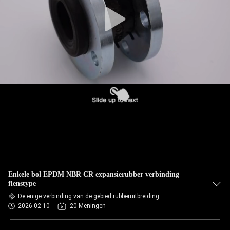
KWALITEITSCONTROLE
CONTACTEER
ONS
NIEUWS
VERZOEK
OM EEN
CITAAT
Enkele bol EPDM NBR CR expansierubber verbinding
flenstype
SITEMAP
De enige verbinding van de gebied rubberuitbreiding
2026-02-10
20 Meningen