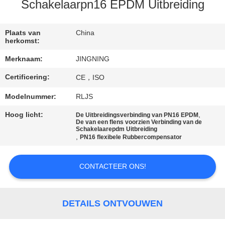
Schakelaarpn16 EPDM Uitbreiding
KWALITEITSCONTROLE
Plaats van
China
herkomst:
CONTACTEER
Merknaam:
JINGNING
ONS
Certificering:
CE，ISO
NIEUWS
Modelnummer:
RLJS
Hoog licht:
,
De Uitbreidingsverbinding van PN16 EPDM
De van een flens voorzien Verbinding van de
VERZOEK
Schakelaarepdm Uitbreiding
,
PN16 flexibele Rubbercompensator
OM EEN
CITAAT
CONTACTEER ONS!
SITEMAP
DETAILS ONTVOUWEN