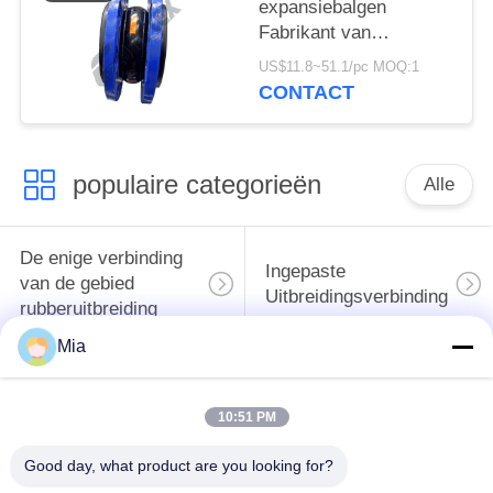
expansiebalgen
Fabrikant van
geflensde rubberen
US$11.8~51.1/pc MOQ:1
balgen
CONTACT
populaire categorieën
Alle
De enige verbinding
Ingepaste
van de gebied
Uitbreidingsverbinding
rubberuitbreiding
Mia
De dubbele
epdm
Verbinding van de
10:51 PM
rubberuitbreidingsverbinding
Gebied
Rubberuitbreiding
Good day, what product are you looking for?