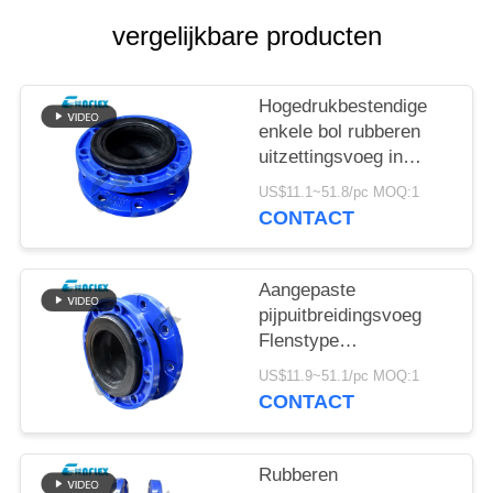
PRIVACYBELEID
vergelijkbare producten
Hogedrukbestendige
enkele bol rubberen
uitzettingsvoeg in
aangepast leidingwerk
US$11.1~51.8/pc MOQ:1
CONTACT
Aangepaste
pijpuitbreidingsvoeg
Flenstype
roestvrijstalen flexibele
US$11.9~51.1/pc MOQ:1
verbinding
CONTACT
Rubberen