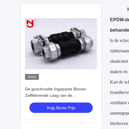
EPDM-dra
behandel
Is de schr
rubbersame
elasticite
maken en g
Video
Kan de sc
De geschroefte Ingepaste Binnen
brandbevei
Zelfklevende Laag van de
Uitbreidingsverbinding verenigde
ventilator
Krijg Beste Prijs
Naadloos NBR-Materiaal
samengeper
hierboven 