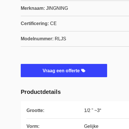
Merknaam:
JINGNING
Certificering:
CE
Modelnummer:
RLJS
Vraag een offerte
Productdetails
Grootte:
1/2 " ~3“
Vorm:
Gelijke