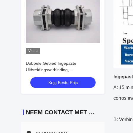
Video
Dubbele Gebied Ingepaste
Uitbreidingsverbinding,
Uitbreidingsverbinding die Thermische
Ingepast
Krijg Beste Prijs
Stal koppelen
A: 15 min
corrosiew
NEEM CONTACT MET ONS OP
B: Verbin