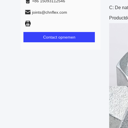
+86 15093112546
C: De nat
joints@chnflex.com
Productde
Contact opnemen