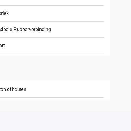
riek
xibele Rubberverbinding
rt
ton of houten