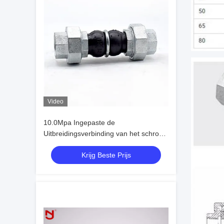
Video
10.0Mpa Ingepaste de
Uitbreidingsverbinding van het schroef
rubber gezamenlijke Dubbele Gebied
Krijg Beste Prijs
EPDM