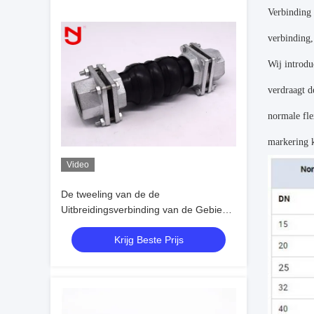
Verbinding 
verbinding,
Wij introdu
verdraagt d
normale fle
markering k
Video
De tweeling van de de
Uitbreidingsverbinding van de Gebied
Rubber Flexibele Gezamenlijke,
Krijg Beste Prijs
Flexibele Blaasbalg Vrouwelijke
Verbinding