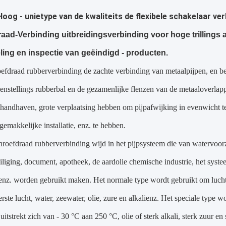
Hoog - unietype van de kwaliteits de flexibele schakelaar ve
ad-Verbinding uitbreidingsverbinding voor hoge trillings 
ing en inspectie van geëindigd - producten.
oefdraad rubberverbinding de zachte verbinding van metaalpijpen, en bes
nstellings rubberbal en de gezamenlijke flenzen van de metaaloverlap
it handhaven, grote verplaatsing hebben om pijpafwijking in evenwicht te
emakkelijke installatie, enz. te hebben.
hroefdraad rubberverbinding wijd in het pijpsysteem die van watervoo
liging, document, apotheek, de aardolie chemische industrie, het sys
 enz. worden gebruikt maken. Het normale type wordt gebruikt om lucht 
ste lucht, water, zeewater, olie, zure en alkalienz. Het speciale type 
uitstrekt zich van - 30 °C aan 250 °C, olie of sterk alkali, sterk zuur en 