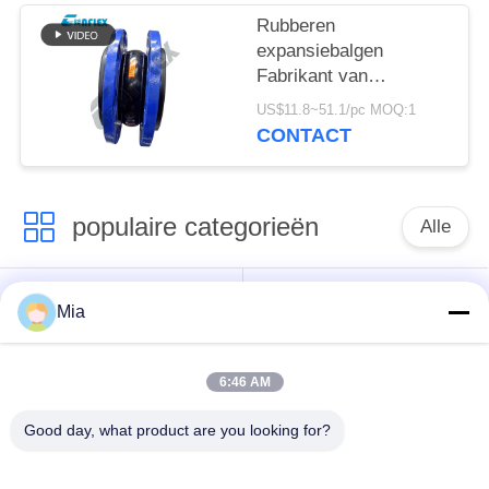
Rubberen
expansiebalgen
Fabrikant van
geflensde rubberen
US$11.8~51.1/pc MOQ:1
balgen
CONTACT
populaire categorieën
Alle
De enige verbinding
Ingepaste
Mia
van de gebied
Uitbreidingsverbinding
rubberuitbreiding
6:46 AM
De dubbele
Good day, what product are you looking for?
epdm
Verbinding van de
rubberuitbreidingsverbinding
Gebied