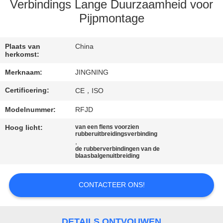
Verbindings Lange Duurzaamheid voor
KWALITEITSCONTROLE
Pijpmontage
CONTACTEER
Plaats van
China
herkomst:
ONS
Merknaam:
JINGNING
Certificering:
CE，ISO
NIEUWS
Modelnummer:
RFJD
VERZOEK
Hoog licht:
van een flens voorzien
rubberuitbreidingsverbinding
,
OM EEN
de rubberverbindingen van de
blaasbalgenuitbreiding
CITAAT
CONTACTEER ONS!
SITEMAP
DETAILS ONTVOUWEN