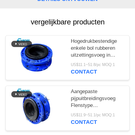
PRIVACYBELEID
vergelijkbare producten
Hogedrukbestendige
enkele bol rubberen
uitzettingsvoeg in
aangepast leidingwerk
US$11.1~51.8/pc MOQ:1
CONTACT
Aangepaste
pijpuitbreidingsvoeg
Flenstype
roestvrijstalen flexibele
US$11.9~51.1/pc MOQ:1
verbinding
CONTACT