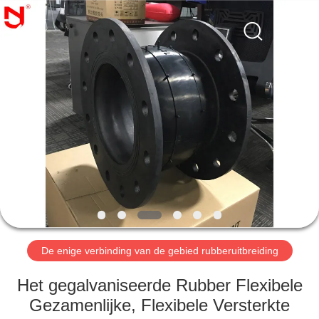
2026
Shanghai
Songjiang
Jingning
Shock
Absorber
Co.,Ltd..
All
HUIS
Rights
Reserved.
PRODUCTEN
VR-
SHOW
ONGEVEER
ONS
De enige verbinding van de gebied rubberuitbreiding
Het gegalvaniseerde Rubber Flexibele
FABRIEKSREIS
Gezamenlijke, Flexibele Versterkte