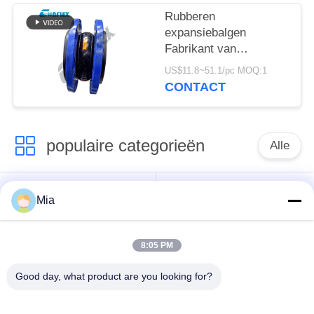
Rubberen
expansiebalgen
Fabrikant van
geflensde rubberen
US$11.8~51.1/pc MOQ:1
balgen
CONTACT
populaire categorieën
Alle
De enige verbinding
Ingepaste
Mia
van de gebied
Uitbreidingsverbinding
rubberuitbreiding
8:05 PM
De dubbele
Good day, what product are you looking for?
epdm
Verbinding van de
rubberuitbreidingsverbinding
Gebied