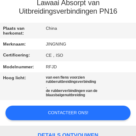
Lawaai Absorpt van
KWALITEITSCONTROLE
Uitbreidingsverbindingen PN16
CONTACTEER
Plaats van
China
herkomst:
ONS
Merknaam:
JINGNING
Certificering:
CE，ISO
NIEUWS
Modelnummer:
RFJD
VERZOEK
Hoog licht:
van een flens voorzien
rubberuitbreidingsverbinding
,
OM EEN
de rubberverbindingen van de
blaasbalgenuitbreiding
CITAAT
CONTACTEER ONS!
SITEMAP
DETAILS ONTVOUWEN