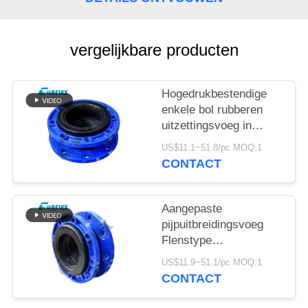
PRIVACYBELEID
vergelijkbare producten
Hogedrukbestendige
enkele bol rubberen
uitzettingsvoeg in
aangepast leidingwerk
US$11.1~51.8/pc MOQ:1
CONTACT
Aangepaste
pijpuitbreidingsvoeg
Flenstype
roestvrijstalen flexibele
US$11.9~51.1/pc MOQ:1
verbinding
CONTACT