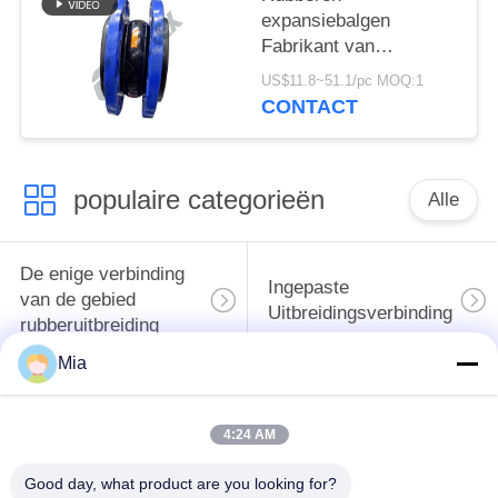
expansiebalgen
Fabrikant van
geflensde rubberen
US$11.8~51.1/pc MOQ:1
balgen
CONTACT
populaire categorieën
Alle
De enige verbinding
Ingepaste
van de gebied
Uitbreidingsverbinding
rubberuitbreiding
Mia
De dubbele
epdm
Verbinding van de
4:24 AM
rubberuitbreidingsverbinding
Gebied
Rubberuitbreiding
Good day, what product are you looking for?