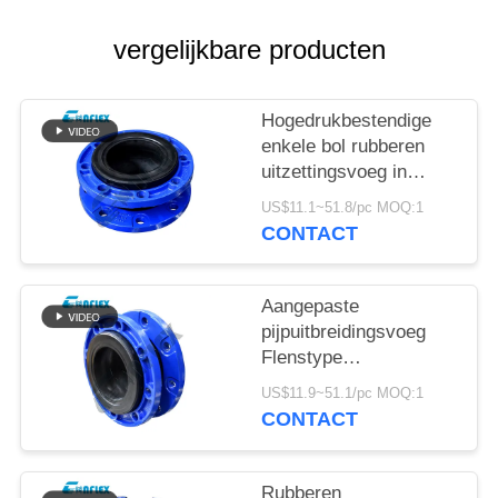
PRIVACYBELEID
vergelijkbare producten
Hogedrukbestendige
enkele bol rubberen
uitzettingsvoeg in
aangepast leidingwerk
US$11.1~51.8/pc MOQ:1
CONTACT
Aangepaste
pijpuitbreidingsvoeg
Flenstype
roestvrijstalen flexibele
US$11.9~51.1/pc MOQ:1
verbinding
CONTACT
Rubberen