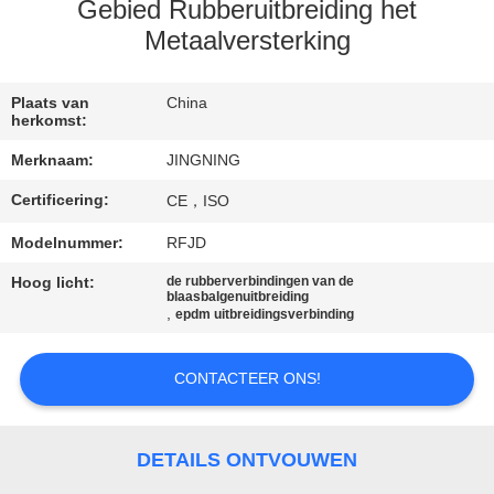
Gebied Rubberuitbreiding het
KWALITEITSCONTROLE
Metaalversterking
CONTACTEER
Plaats van
China
herkomst:
ONS
Merknaam:
JINGNING
Certificering:
CE，ISO
NIEUWS
Modelnummer:
RFJD
VERZOEK
Hoog licht:
de rubberverbindingen van de
blaasbalgenuitbreiding
,
OM EEN
epdm uitbreidingsverbinding
CITAAT
CONTACTEER ONS!
SITEMAP
DETAILS ONTVOUWEN