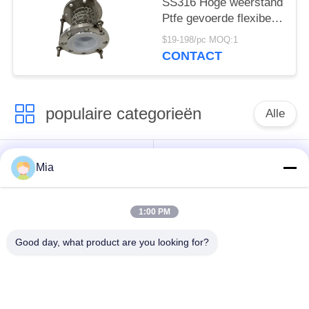
SS316 Hoge weerstand
Ptfe gevoerde flexibele
dilatatievoeg
$19-198/pc MOQ:1
CONTACT
populaire categorieën
Alle
De enige verbinding
Ingepaste
Mia
van de gebied
Uitbreidingsverbinding
rubberuitbreiding
1:00 PM
De dubbele
Good day, what product are you looking for?
epdm
Verbinding van de
rubberuitbreidingsverbinding
Gebied
Rubberuitbreiding