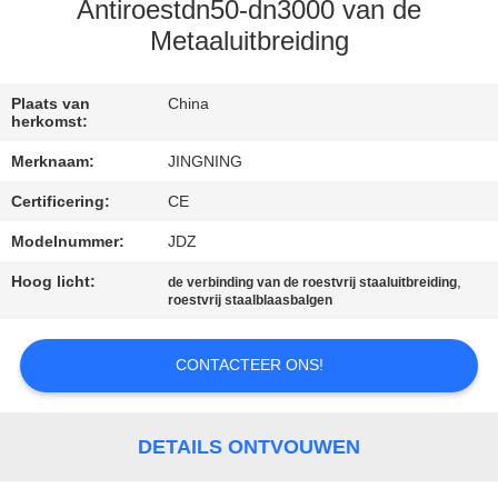
Antiroestdn50-dn3000 van de
KWALITEITSCONTROLE
Metaaluitbreiding
CONTACTEER
Plaats van
China
herkomst:
ONS
Merknaam:
JINGNING
Certificering:
CE
NIEUWS
Modelnummer:
JDZ
VERZOEK
Hoog licht:
,
de verbinding van de roestvrij staaluitbreiding
roestvrij staalblaasbalgen
OM EEN
CITAAT
CONTACTEER ONS!
SITEMAP
DETAILS ONTVOUWEN