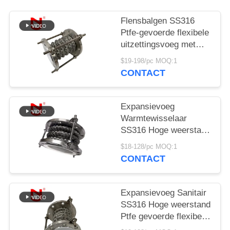
PRIVACYBELEID
Flensbalgen SS316
Ptfe-gevoerde flexibele
uitzettingsvoeg met
hoge weerstand
$19-198/pc MOQ:1
CONTACT
Expansievoeg
Warmtewisselaar
SS316 Hoge weerstand
Ptfe gevoerde flexibele
$18-128/pc MOQ:1
dilatatievoeg
CONTACT
Expansievoeg Sanitair
SS316 Hoge weerstand
Ptfe gevoerde flexibele
dilatatievoeg