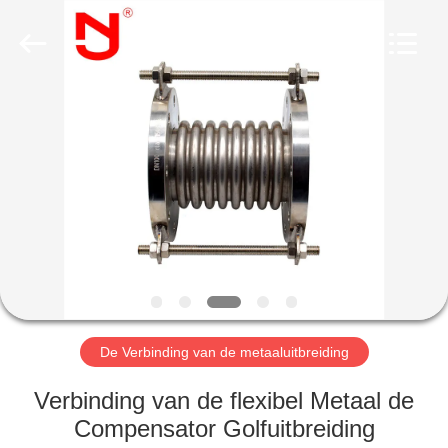
2026
Shanghai
Songjiang
Jingning
Shock
Absorber
Co.,Ltd..
All
HUIS
Rights
Reserved.
PRODUCTEN
VR-
SHOW
ONGEVEER
ONS
De Verbinding van de metaaluitbreiding
Verbinding van de flexibel Metaal de
FABRIEKSREIS
Compensator Golfuitbreiding