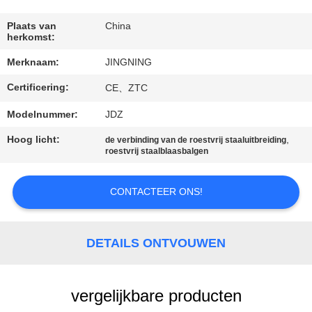
KWALITEITSCONTROLE
Plaats van
China
herkomst:
Merknaam:
JINGNING
CONTACTEER
Certificering:
ONS
CE、ZTC
Modelnummer:
JDZ
NIEUWS
Hoog licht:
,
de verbinding van de roestvrij staaluitbreiding
roestvrij staalblaasbalgen
VERZOEK
CONTACTEER ONS!
OM EEN
CITAAT
DETAILS ONTVOUWEN
SITEMAP
vergelijkbare producten