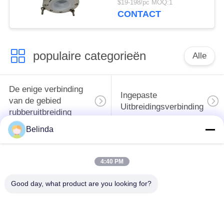
$19-198/pc MOQ:1
CONTACT
populaire categorieën
Alle
De enige verbinding
Ingepaste
van de gebied
Uitbreidingsverbinding
rubberuitbreiding
Belinda
De dubbele
epdm
Verbinding van de
4:40 PM
rubberuitbreidingsverbinding
Gebied
Rubberuitbreiding
Good day, what product are you looking for?
De klep van de
Metaal Gevlechte
vogelbekdiercontrole
Slang