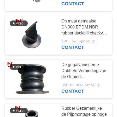
productie-ervaring
CONTACT
KWALITEITSCONTROLE
Op maat gemaakte
33
CONTACTEER
DN300 EPDM NBR
epdm
ONS
rubber duckbill checkval
met 20 jaar ervaring voor
rubberuitbreidingsverbi
$10.1~$98.2/pc MOQ:1
afvalwatertoepassingen
CONTACT
NIEUWS
De gegalvaniseerde
VERZOEK
Dubbele Verbinding van
OM EEN
de Gebied
36
Rubberuitbreiding met
CITAAT
USD 15--1000 /Set MOQ:1
De dubbele
het Versterken van Laag
CONTACT
Verbinding van de
SITEMAP
Rubber Gezamenlijke
Gebied
de Pijpmontage op hoge