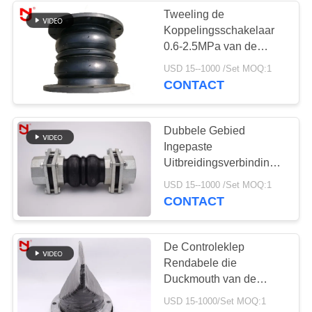
Tweeling de
Koppelingsschakelaar
34
0.6-2.5MPa van de
Verminderde
Gebied Rubber
USD 15--1000 /Set MOQ:1
Flexibele Gezamenlijke,
CONTACT
Rubberuitbreidingsverbi
Rubberpijp
Dubbele Gebied
Ingepaste
Uitbreidingsverbinding,
Uitbreidingsverbinding
36
USD 15--1000 /Set MOQ:1
die Thermische Stal
CONTACT
PTFE-
koppelen
Uitbreidingsverbindinge
De Controleklep
Rendabele die
Duckmouth van de
vinvogelbekdier voor
USD 15-1000/Set MOQ:1
Drainageriolering wordt