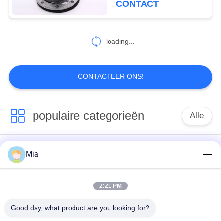
CONTACT
gevormd
43
Pijp die Verbinding
loading...
ontmantelen
CONTACTEER ONS!
populaire categorieën
Alle
79
De Verbinding van
De enige verbinding
Mia
Ingepaste
de metaaluitbreiding
van de gebied
Uitbreidingsverbinding
rubberuitbreiding
2:21 PM
De dubbele
Good day, what product are you looking for?
epdm
Verbinding van de