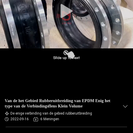
KWALITEITSCONTROLE
CONTACTEER
ONS
NIEUWS
VERZOEK
OM EEN
CITAAT
Van de het Gebied Rubberuitbreiding van EPDM Enig het
type van de Verbindingsflens Klein Volume
SITEMAP
De enige verbinding van de gebied rubberuitbreiding
2022-09-16
6 Meningen