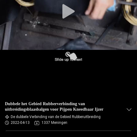
KWALITEITSCONTROLE
CONTACTEER
ONS
NIEUWS
VERZOEK
OM EEN
CITAAT
Dubbele het Gebied Rubberverbinding van
uitbreidingsblaasbalgen voor Pijpen Kneedbaar Ijzer
SITEMAP
De dubbele Verbinding van de Gebied Rubberuitbreiding
2022-04-13
1337 Meningen