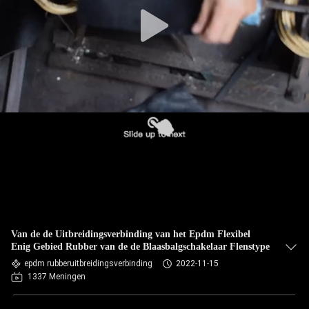
KWALITEITSCONTROLE
CONTACTEER
ONS
NIEUWS
VERZOEK
OM EEN
CITAAT
Van de de Uitbreidingsverbinding van het Epdm Flexibel
Enig Gebied Rubber van de de Blaasbalgschakelaar Flenstype
SITEMAP
epdm rubberuitbreidingsverbinding
2022-11-15
1337 Meningen