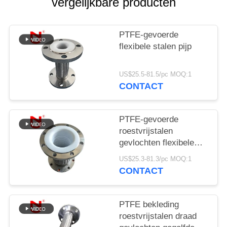
PRIVACYBELEID
vergelijkbare producten
PTFE-gevoerde
flexibele stalen pijp
US$25.5-81.5/pc MOQ:1
CONTACT
PTFE-gevoerde
roestvrijstalen
gevlochten flexibele
slang met golfprofiel
US$25.3-81.3/pc MOQ:1
CONTACT
PTFE bekleding
roestvrijstalen draad