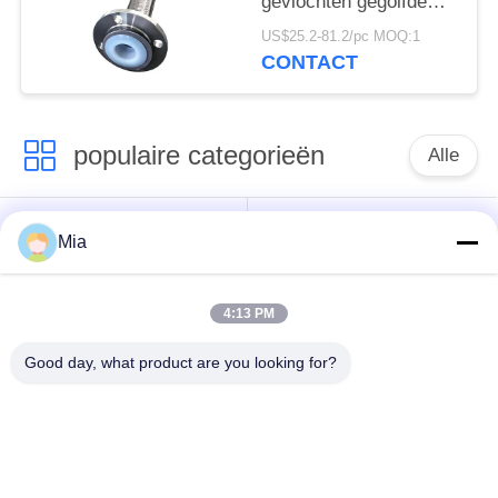
gevlochten gegolfde
gevlochten flexibele
US$25.2-81.2/pc MOQ:1
buis
CONTACT
populaire categorieën
Alle
De enige verbinding
Ingepaste
Mia
van de gebied
Uitbreidingsverbinding
rubberuitbreiding
4:13 PM
De dubbele
Good day, what product are you looking for?
epdm
Verbinding van de
rubberuitbreidingsverbinding
Gebied
Rubberuitbreiding
De klep van de
Metaal Gevlechte