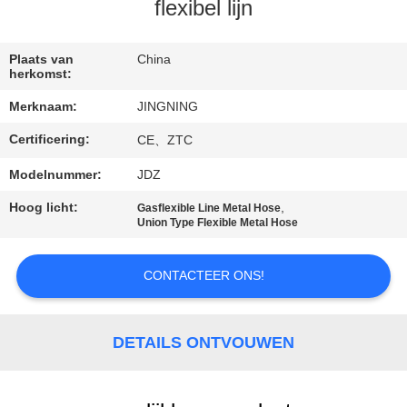
flexibel lijn
KWALITEITSCONTROLE
Plaats van
China
herkomst:
CONTACTEER
Merknaam:
JINGNING
ONS
Certificering:
CE、ZTC
NIEUWS
Modelnummer:
JDZ
Hoog licht:
,
Gasflexible Line Metal Hose
Union Type Flexible Metal Hose
VERZOEK
OM EEN
CONTACTEER ONS!
CITAAT
DETAILS ONTVOUWEN
SITEMAP