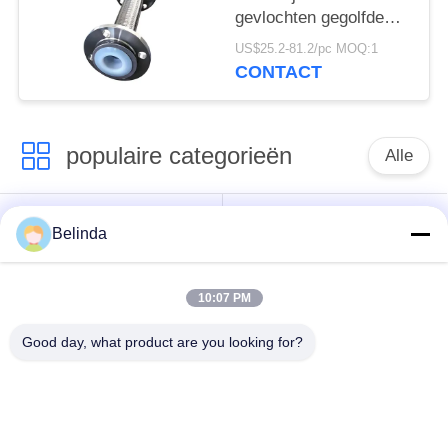
gevlochten gegolfde
gevlochten flexibele
US$25.2-81.2/pc MOQ:1
buis
CONTACT
populaire categorieën
Alle
De enige verbinding
Ingepaste
Belinda
van de gebied
Uitbreidingsverbinding
rubberuitbreiding
10:07 PM
De dubbele
Good day, what product are you looking for?
epdm
Verbinding van de
rubberuitbreidingsverbinding
Gebied
Rubberuitbreiding