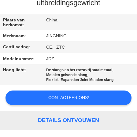
uitbreidingsgewricht
KWALITEITSCONTROLE
Plaats van
China
herkomst:
CONTACTEER
Merknaam:
JINGNING
ONS
Certificering:
CE、ZTC
NIEUWS
Modelnummer:
JDZ
Hoog licht:
,
De slang van het roestvrij staalmetaal
,
Metalen golvende slang
VERZOEK
Flexible Expansion Joint Metalen slang
OM EEN
CITAAT
CONTACTEER ONS!
SITEMAP
DETAILS ONTVOUWEN