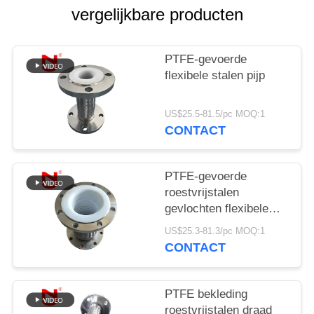
PRIVACYBELEID
vergelijkbare producten
PTFE-gevoerde
flexibele stalen pijp
US$25.5-81.5/pc MOQ:1
CONTACT
PTFE-gevoerde
roestvrijstalen
gevlochten flexibele
slang met golfprofiel
US$25.3-81.3/pc MOQ:1
CONTACT
PTFE bekleding
roestvrijstalen draad