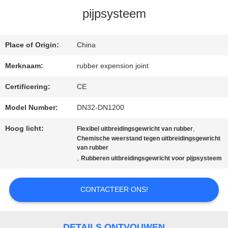
pijpsysteem
FABRIEKSREIS
Place of Origin:
China
KWALITEITSCONTROLE
Merknaam:
rubber expension joint
Certificering:
CE
CONTACTEER
Model Number:
DN32-DN1200
ONS
Hoog licht:
,
Flexibel uitbreidingsgewricht van rubber
Chemische weerstand tegen uitbreidingsgewricht
van rubber
NIEUWS
,
Rubberen uitbreidingsgewricht voor pijpsysteem
VERZOEK
CONTACTEER ONS!
OM EEN
DETAILS ONTVOUWEN