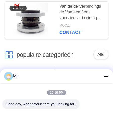
Van de de Verbindings
de Van een flens
voorzien Uitbreiding
van de gevulkaniseerd
MOQ:1
rubberuitbreiding Druk
CONTACT
van de de
Verbindings8.0mpa
Uitbarsting
populaire categorieën
Alle
De enige verbinding
Ingepaste
Mia
van de gebied
Uitbreidingsverbinding
rubberuitbreiding
10:19 PM
De dubbele
Good day, what product are you looking for?
epdm
Verbinding van de
rubberuitbreidingsverbinding
Gebied