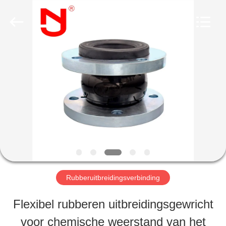
-
2026
Shanghai
Songjiang
Jingning
Shock
HUIS
Absorber
Co.,Ltd..
All
Rights
Reserved.
PRODUCTEN
VR-
SHOW
Rubberuitbreidingsverbinding
ONGEVEER
Flexibel rubberen uitbreidingsgewricht
ONS
voor chemische weerstand van het