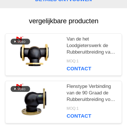
CITAAT
vergelijkbare producten
SITEMAP
Van de het
PRIVACYBELEID
Loodgieterswerk de
Rubberuitbreiding van
de T-stukblaasbalg
MOQ:1
Weerstand van de de
CONTACT
Verbindingsstraling
Flenstype Verbinding
van de 90 Graad de
Rubberuitbreiding voor
Loodgieterswerksysteem
MOQ:1
CONTACT