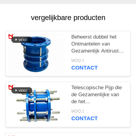
PRIVACYBELEID
vergelijkbare producten
Beheerst dubbel het
Ontmantelen van
Gezamenlijk Antirust
Koolstofstaalmateriaal
MOQ:1
met Boutennoten
CONTACT
Telescopische Pijp die
de Gezamenlijke van
de het
Gietijzeruitbreiding van
MOQ:1
het Roestvrij
CONTACT
staallichaam Deklaag
van Dacromet