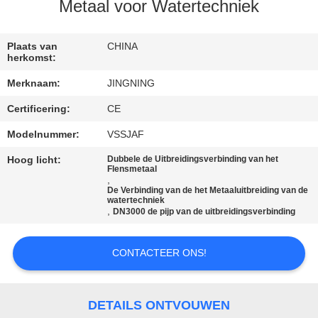
Metaal voor Watertechniek
KWALITEITSCONTROLE
Plaats van
CHINA
herkomst:
CONTACTEER
Merknaam:
JINGNING
ONS
Certificering:
CE
NIEUWS
Modelnummer:
VSSJAF
Hoog licht:
Dubbele de Uitbreidingsverbinding van het
Flensmetaal
VERZOEK
,
De Verbinding van de het Metaaluitbreiding van de
watertechniek
OM EEN
,
DN3000 de pijp van de uitbreidingsverbinding
CITAAT
CONTACTEER ONS!
SITEMAP
DETAILS ONTVOUWEN