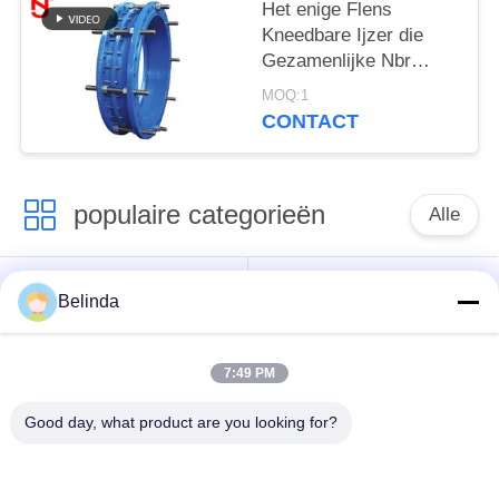
ontmantelen
Het enige Flens
Kneedbare Ijzer die
Gezamenlijke Nbr
ontmantelen sorteert
MOQ:1
Pakkingsbitumen het
CONTACT
Schilderen
populaire categorieën
Alle
De enige verbinding
Ingepaste
Belinda
van de gebied
Uitbreidingsverbinding
rubberuitbreiding
7:49 PM
De dubbele
Good day, what product are you looking for?
epdm
Verbinding van de
rubberuitbreidingsverbinding
Gebied
Rubberuitbreiding