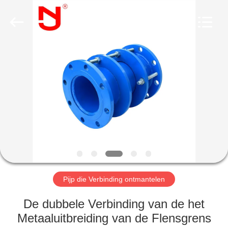
2026
Shanghai
Songjiang
Jingning
Shock
Absorber
Co.,Ltd..
All
HUIS
Rights
Reserved.
PRODUCTEN
VR-
SHOW
ONGEVEER
ONS
Pijp die Verbinding ontmantelen
De dubbele Verbinding van de het
FABRIEKSREIS
Metaaluitbreiding van de Flensgrens