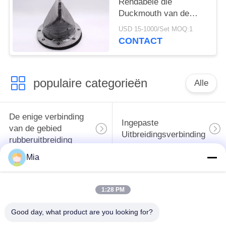
Rendabele die
Duckmouth van de
vinvogelbekdier voor
USD 15-1000/Set MOQ:1
Drainageriolering wordt
CONTACT
gevormd
populaire categorieën
Alle
De enige verbinding
Ingepaste
van de gebied
Uitbreidingsverbinding
rubberuitbreiding
Mia
De dubbele
epdm
Verbinding van de
1:28 PM
rubberuitbreidingsverbinding
Gebied
Rubberuitbreiding
Good day, what product are you looking for?