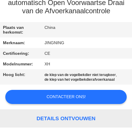
automatisch Open Voorwaartse Draai
KWALITEITSCONTROLE
van de Afvoerkanaalcontrole
CONTACTEER
Plaats van
China
herkomst:
ONS
Merknaam:
JINGNING
Certificering:
CE
NIEUWS
Modelnummer:
XH
VERZOEK
Hoog licht:
,
de klep van de vogelbekdier niet terugkeer
de klep van het vogelbekdierafvoerkanaal
OM EEN
CITAAT
CONTACTEER ONS!
SITEMAP
DETAILS ONTVOUWEN