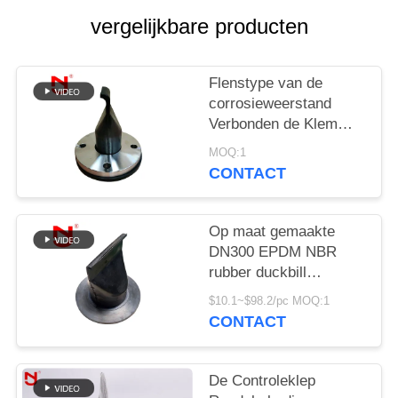
PRIVACYBELEID
vergelijkbare producten
Flenstype van de
corrosieweerstand
Verbonden de Klem
van de de Controleklep
MOQ:1
van de
CONTACT
Rioleringsvogelbekdier
Op maat gemaakte
DN300 EPDM NBR
rubber duckbill
checkval met 20 jaar
$10.1~$98.2/pc MOQ:1
ervaring voor
CONTACT
afvalwatertoepassingen
De Controleklep