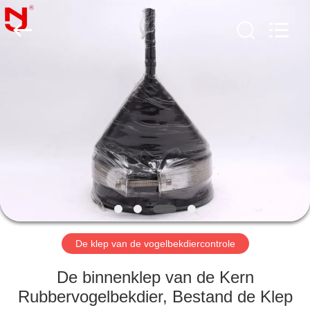
2026
Shanghai
Songjiang
Jingning
Shock
Absorber
Co.,Ltd..
All
HUIS
Rights
Reserved.
PRODUCTEN
VR-
SHOW
ONGEVEER
ONS
De klep van de vogelbekdiercontrole
De binnenklep van de Kern
FABRIEKSREIS
Rubbervogelbekdier, Bestand de Klep