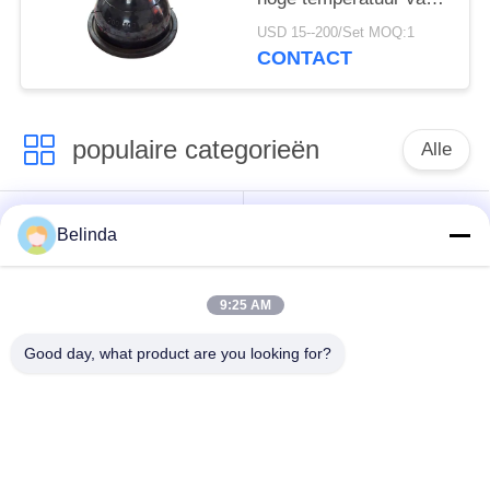
het Weerstands
USD 15--200/Set MOQ:1
Concentrische
CONTACT
Reductiemiddel
populaire categorieën
Alle
De enige verbinding
Ingepaste
Belinda
van de gebied
Uitbreidingsverbinding
rubberuitbreiding
9:25 AM
De dubbele
Good day, what product are you looking for?
epdm
Verbinding van de
rubberuitbreidingsverbinding
Gebied
Rubberuitbreiding
De klep van de
Metaal Gevlechte