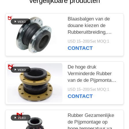
PRIVACYBELEID
vergelijkbare producten
Blaasbalgen van de
douane kiezen de
Rubberuitbreiding,
Flexibele
USD 15--200/Set MOQ:1
Uitbreidingsverbindingen
CONTACT
Bestand Gebiedmiddel
uit
De hoge druk
Verminderde Rubber
van de de Pijpmontage
van de
USD 15--200/Set MOQ:1
Uitbreidingsverbinding
CONTACT
Parel Ring For
Compressed Air
Rubber Gezamenlijke
de Pijpmontage op
hoge temperatuur van