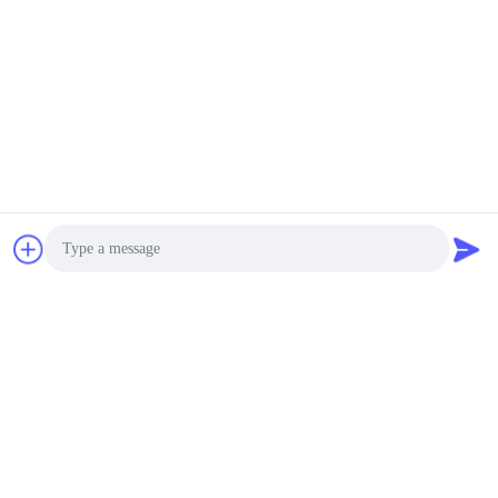
Photo
Video Call
Audio Call