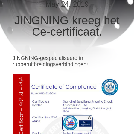
May 24, 2019
KWALITEITSCONTROLE
JINGNING kreeg het
Ce-certificaat.
CONTACTEER
ONS
NIEUWS
JINGNING-gespecialiseerd in
rubberuitbreidingsverbindingen!
VERZOEK
OM EEN
CITAAT
SITEMAP