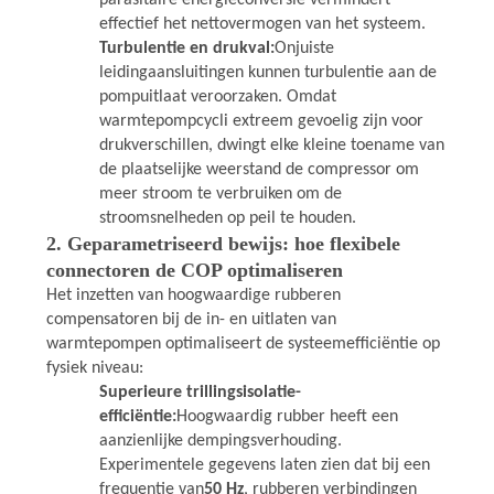
parasitaire energieconversie vermindert
effectief het nettovermogen van het systeem.
Turbulentie en drukval:
Onjuiste
leidingaansluitingen kunnen turbulentie aan de
pompuitlaat veroorzaken. Omdat
warmtepompcycli extreem gevoelig zijn voor
drukverschillen, dwingt elke kleine toename van
de plaatselijke weerstand de compressor om
meer stroom te verbruiken om de
stroomsnelheden op peil te houden.
2. Geparametriseerd bewijs: hoe flexibele
connectoren de COP optimaliseren
Het inzetten van hoogwaardige rubberen
compensatoren bij de in- en uitlaten van
warmtepompen optimaliseert de systeemefficiëntie op
fysiek niveau:
Superieure trillingsisolatie-
efficiëntie:
Hoogwaardig rubber heeft een
aanzienlijke dempingsverhouding.
Experimentele gegevens laten zien dat bij een
frequentie van
50 Hz
, rubberen verbindingen