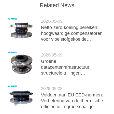
Related News
2026-05-09
Netto-zero-koeling bereiken:
hoogwaardige compensatoren
voor vloeistofgekoelde
datacenterservers
2026-05-09
Groene
datacenterinfrastructuur:
structurele trillingen
minimaliseren om de
operationele koolstofvoetafdruk
2026-05-08
te verminderen
Voldoen aan EU EED-normen:
Verbetering van de thermische
efficiëntie in grootschalige
warmtepompen voor