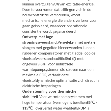
kunnen overzuigen
90%
van excitatie-energie.
Door te voorkomen dat trillingen zich in de
bouwconstructie verspreiden, wordt
mechanische energie die anders verloren zou
gaan geïsoleerd, waardoor operationele
consistentie wordt gegarandeerd.
Ontwerp met lage
stromingsweerstand:
Vergeleken met metalen
slangen met gegolfde binnenwanden kunnen
rubberen compensatoren met gladde loop de
vloeistofweerstandscoëfficiënt (ζ) met
ongeveer
3-5%
. Voor industriële
warmtepompsystemen die streven naar een
maximale COP, vertaalt deze
vloeistofdynamische optimalisatie zich direct in
elektrische besparingen.
Ondersteuning voor thermische
stabiliteit:
Voor warmtepompsystemen met
hoge temperatuur (vermogens bereiken
85℃ -
115℃
), oververhit waterkwaliteit
EPDM
is