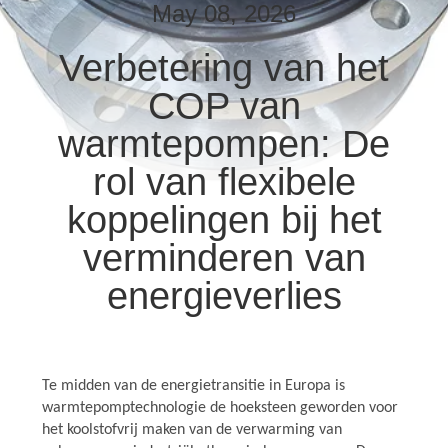
May 08, 2026
KWALITEITSCONTROLE
Verbetering van het
COP van
CONTACTEER
ONS
warmtepompen: De
rol van flexibele
NIEUWS
koppelingen bij het
verminderen van
VERZOEK
energieverlies
OM EEN
CITAAT
SITEMAP
Te midden van de energietransitie in Europa is
warmtepomptechnologie de hoeksteen geworden voor
het koolstofvrij maken van de verwarming van