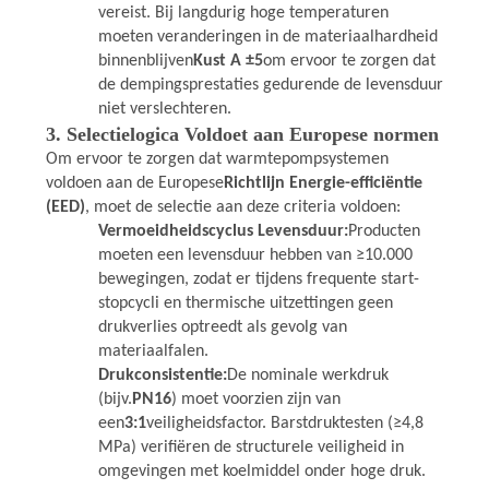
vereist. Bij langdurig hoge temperaturen
moeten veranderingen in de materiaalhardheid
binnenblijven
Kust A ±5
om ervoor te zorgen dat
de dempingsprestaties gedurende de levensduur
niet verslechteren.
3. Selectielogica Voldoet aan Europese normen
Om ervoor te zorgen dat warmtepompsystemen
voldoen aan de Europese
Richtlijn Energie-efficiëntie
(EED)
, moet de selectie aan deze criteria voldoen:
Vermoeidheidscyclus Levensduur:
Producten
moeten een levensduur hebben van ≥10.000
bewegingen, zodat er tijdens frequente start-
stopcycli en thermische uitzettingen geen
drukverlies optreedt als gevolg van
materiaalfalen.
Drukconsistentie:
De nominale werkdruk
(bijv.
PN16
) moet voorzien zijn van
een
3:1
veiligheidsfactor. Barstdruktesten (≥4,8
MPa) verifiëren de structurele veiligheid in
omgevingen met koelmiddel onder hoge druk.