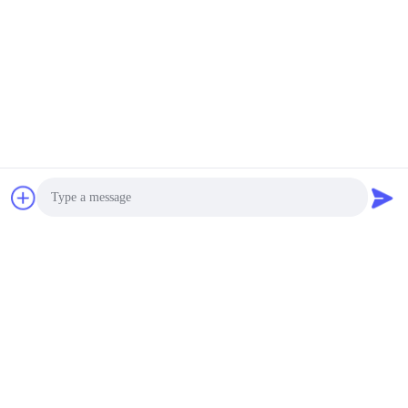
Photo
Video Call
Audio Call